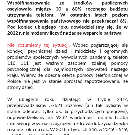
Współfinansowanie ze środków publicznych
oscylowało między 30 a 60% rocznego budżetu
utrzymania telefonu. W ostatnich latach poziom
współfinansowania państwowego nie przekraczał 6%.
Pod koniec ubiegłego roku dowiedzieliśmy się, że w
2022 r. nie możemy liczyć na żadne wsparcie państwa.
Nie rozumiemy tej sytuacji.
Wobec pogarszającej się
kondycji psychicznej dzieci i młodzieży i ogromnych
problemów społecznych wywołanych pandemią, telefon
116 111 jest ważnym zasobem zdalnej pomocy
psychologicznej dla najmłodszych obywateli naszego
kraju. Wiemy, że obecna oferta pomocy telefonicznej w
Polsce nie jest w stanie sprostać zapotrzebowaniu ze
strony dzieci.
W ubiegłym roku, działając w trybie 24/7,
przeprowadziliśmy 57621 rozmów (a i tak byliśmy w
stanie odebrać tylko ok. ¼ przychodzących połączeń),
odpowiedzieliśmy na 9232 wiadomości online. Liczba
interwencji w sytuacji zagrożenia zdrowia lub życia dziecka
rośnie z roku na rok. W 2018 r. było ich 346, w 2019 – 519,