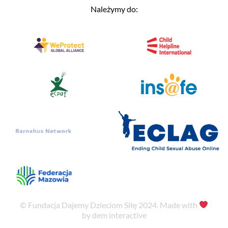
Należymy do:
© Fundacja Dajemy Dzieciom Siłę 2024. Made with
by dem interactive