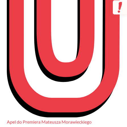
Apel do Premiera Mateusza Morawieckiego