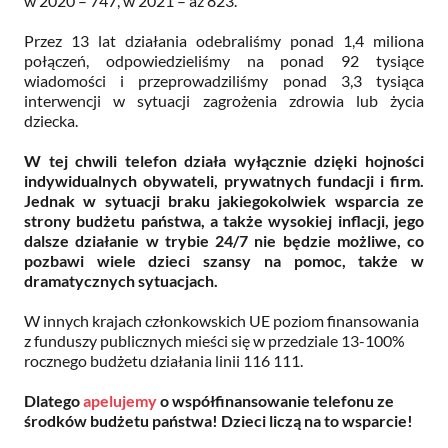
w 2020 – 747, w 2021 – aż 823.
Przez 13 lat działania odebraliśmy ponad 1,4 miliona
połączeń, odpowiedzieliśmy na ponad 92 tysiące
wiadomości i przeprowadziliśmy ponad 3,3 tysiąca
interwencji w sytuacji zagrożenia zdrowia lub życia
dziecka.
W tej chwili telefon działa wyłącznie dzięki hojności
indywidualnych obywateli, prywatnych fundacji i firm.
Jednak w sytuacji braku jakiegokolwiek wsparcia ze
strony budżetu państwa, a także wysokiej inflacji, jego
dalsze działanie w trybie 24/7 nie będzie możliwe, co
pozbawi wiele dzieci szansy na pomoc, także w
dramatycznych sytuacjach.
W innych krajach członkowskich UE poziom finansowania
z funduszy publicznych mieści się w przedziale 13-100%
rocznego budżetu działania linii 116 111.
Dlatego
apelujemy
o współfinansowanie telefonu ze
środków budżetu państwa! Dzieci liczą na to wsparcie!