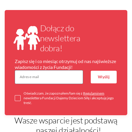
Dołącz do
newslettera
dobra!
Zapisz się i co miesiąc otrzymuj od nas najświeższe
wiadomości z życia Fundacji!
Wyślij
Oświadczam, że zapoznałem/łam się z
Regulaminem
newslettera Fundacji Dajemy Dzieciom Siłę i akceptuję jego
treść.
Wasze wsparcie jest podstawą
naszej działalności!