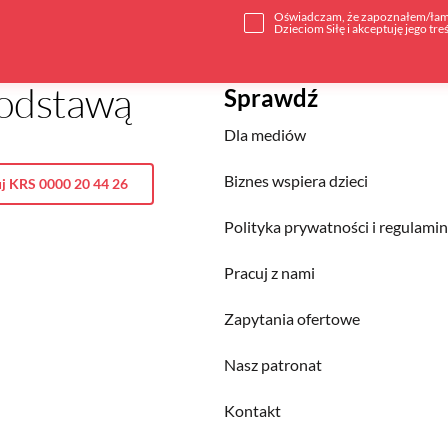
Oświadczam, że zapoznałem/łam 
Dzieciom Siłę i akceptuję jego tre
 podstawą
Sprawdź
Dla mediów
Biznes wspiera dzieci
j KRS 0000 20 44 26
Polityka prywatności i regulami
Pracuj z nami
Zapytania ofertowe
Nasz patronat
Kontakt