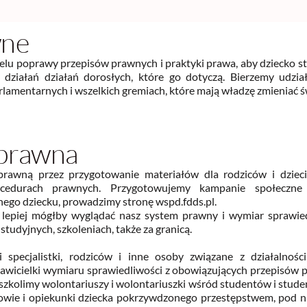
wne
elu poprawy przepisów prawnych i praktyki prawa, aby dziecko st
 działań działań dorosłych, które go dotyczą. Bierzemy udzia
lamentarnych i wszelkich gremiach, które mają władzę zmieniać św
 prawna
rawną przez przygotowanie materiałów dla rodziców i dziec
cedurach prawnych. Przygotowujemy kampanie społeczn
nego dziecku, prowadzimy stronę wspd.fdds.pl.
e lepiej mógłby wyglądać nasz system prawny i wymiar sprawied
studyjnych, szkoleniach, także za granicą.
i specjalistki, rodziców i inne osoby związane z działalnośc
stawicielki wymiaru sprawiedliwości z obowiązujących przepisów p
szkolimy wolontariuszy i wolontariuszki wśród studentów i studen
owie i opiekunki dziecka pokrzywdzonego przestępstwem, pod nas