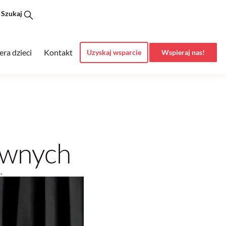
Szukaj
era dzieci
Kontakt
Uzyskaj wsparcie
Wspieraj nas!
awnych
a.