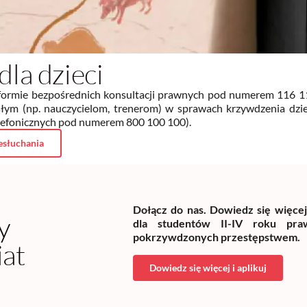
dla dzieci
 formie bezpośrednich konsultacji prawnych pod numerem 116 1
łym (np. nauczycielom, trenerom) w sprawach krzywdzenia dziec
elefonicznych pod numerem 800 100 100).
esłuchania
Dołącz do nas. Dowiedz się więce
y
dla studentów II-IV roku praw
pokrzywdzonych przestępstwem.
iat
Dowiedz się więcej i aplikuj