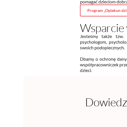
pomagać dzieciom dobrze
Program „Opiekun dz
Wsparcie
Jesteśmy także tzw. 
psychologom, psycholo
swoich podopiecznych.
Dbamy o ochronę danyc
współpracowniczek prze
dzieci.
Dowiedz 