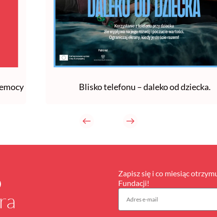
zemocy
Blisko telefonu – daleko od dziecka.
Zapisz się i co miesiąc otrzym
o
Fundacji!
ra