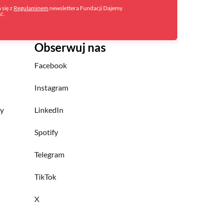
się z
Regulaminem
newslettera Fundacji Dajemy
ść.
Obserwuj nas
Facebook
Instagram
ny
LinkedIn
Spotify
Telegram
TikTok
X