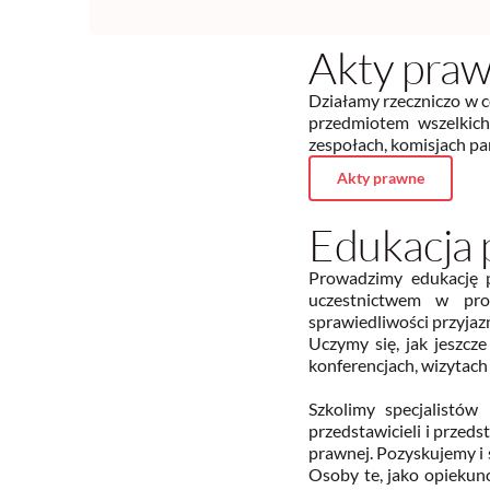
Akty pra
Działamy rzeczniczo w c
przedmiotem wszelkich
zespołach, komisjach par
Akty prawne
Edukacja
Prowadzimy edukację p
uczestnictwem w pro
sprawiedliwości przyjaz
Uczymy się, jak jeszcz
konferencjach, wizytach 
Szkolimy specjalistów 
przedstawicieli i przed
prawnej. Pozyskujemy i 
Osoby te, jako opiekun