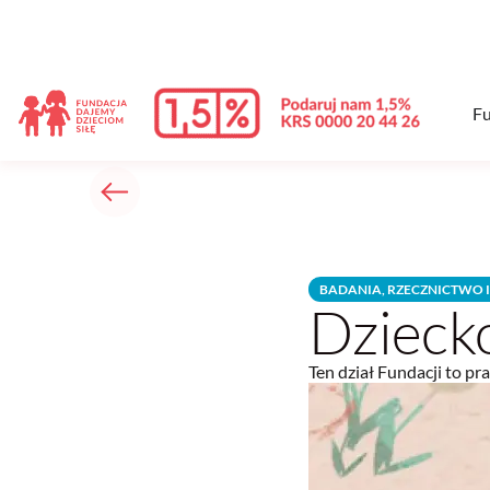
treści
Fu
BADANIA, RZECZNICTWO I
Dzieck
Ten dział Fundacji to pr