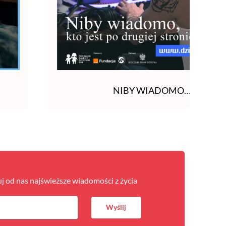
NIBY WIADOMO…
uj od nas najświeższe wiadomości z życia
Wyślij