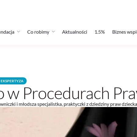
ndacja
Co robimy
Aktualności
1.5%
Biznes wspi
 EKSPERTYZA
o w Procedurach Pr
awniczki i młodsza specjalistka, praktyczki z dziedziny praw dzieck