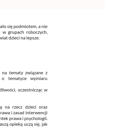
ało się podmiotem, a nie
ł w grupach roboczych,
iat dzieci na lepsze.
i na tematy związane z
e o tematyce wymiaru
liwości, uczestnicząc w
ią na rzecz dzieci oraz
rawa i zasad interwencji
tek prawa i psychologii.
zą opieką uczą się, jak