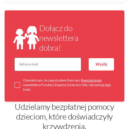
Dołącz do
newslettera
dobra!
Wyślij
Oświadczam, że zapoznałem/łam się z
Regulaminem
newslettera Fundacji Dajemy Dzieciom Siłę i akceptuję jego
treść.
Udzielamy bezpłatnej pomocy
dzieciom, które doświadczyły
krzywdzenia.