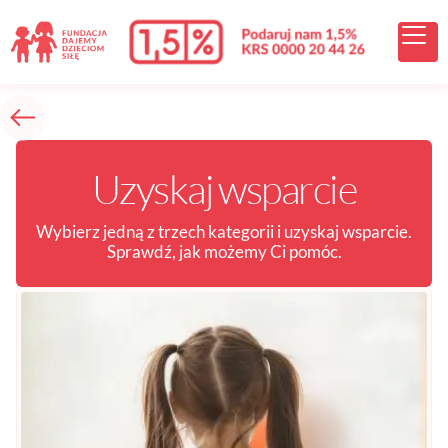
treści
Uzyskaj wsparcie
Wybierz jedną z trzech kategorii i uzyskaj wsparcie.
Sprawdź, jak możemy Ci pomóc.