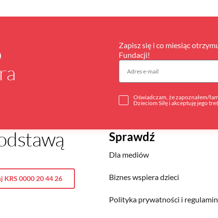
Zapisz się i co miesiąc otrzym
o
Fundacji!
ra
Oświadczam, że zapoznałem/łam 
Dzieciom Siłę i akceptuję jego tre
 podstawą
Sprawdź
Dla mediów
Biznes wspiera dzieci
j KRS 0000 20 44 26
Polityka prywatności i regulami