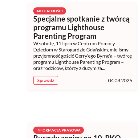
AKTUALNOŚCI
Specjalne spotkanie z twórcą
programu Lighthouse
Parenting Program
W sobotę, 11 lipca w Centrum Pomocy
Dzieciom w Starogardzie Gdańskim, mieliśmy
przyjemność gościć Gerry'ego Byrne'a – twórcę
programu Lighthouse Parenting Program –
oraz rodziców, którzy z dużym za...
04.08.2026
Sprawdź
INFORMACJA PRASOWA
Ruszyły zapisy na 10. PKO