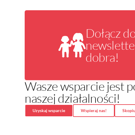
Dołącz d
newslette
dobra!
Wasze wsparcie jest
naszej działalności!
Uzyskaj wsparcie
Wspieraj nas!
Skopiu