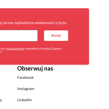
uj od nas najświeższe wiadomości z życia
Wyślij
się z
Regulaminem
newslettera Fundacji Dajemy
ść.
Obserwuj nas
Facebook
Instagram
ny
LinkedIn