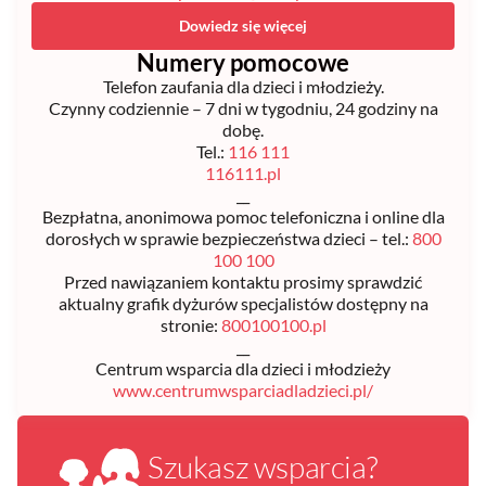
Dowiedz się więcej
Numery pomocowe
Telefon zaufania dla dzieci i młodzieży.
Czynny codziennie – 7 dni w tygodniu, 24 godziny na
dobę.
Tel.:
116 111
116111.pl
__
Bezpłatna, anonimowa pomoc telefoniczna i online dla
dorosłych w sprawie bezpieczeństwa dzieci – tel.:
800
100 100
Przed nawiązaniem kontaktu prosimy sprawdzić
aktualny grafik dyżurów specjalistów dostępny na
stronie:
800100100.pl
__
Centrum wsparcia dla dzieci i młodzieży
www.centrumwsparciadladzieci.pl/
Szukasz wsparcia?