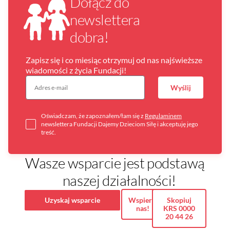
Dołącz do
newslettera
dobra!
Zapisz się i co miesiąc otrzymuj od nas najświeższe
wiadomości z życia Fundacji!
Wyślij
Oświadczam, że zapoznałem/łam się z
Regulaminem
newslettera Fundacji Dajemy Dzieciom Siłę i akceptuję jego
treść.
Wasze wsparcie jest podstawą
naszej działalności!
Uzyskaj wsparcie
Wspieraj
Skopiuj
nas!
KRS 0000
20 44 26