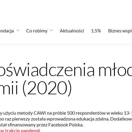
ndacja
Co robimy
Aktualności
1.5%
Biznes wspi
świadczenia młod
mii (2020)
rzy użyciu metody CAWI na próbie 500 respondentów w wieku 13-17
 po raz pierwszy została wprowadzona edukacja zdalna. Dodatkow
stał sfinansowany przez Facebook Polska.
w trakcie pandemii