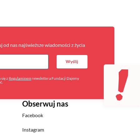
uj od nas najświeższe wiadomości z życia
Wyślij
się z
Regulaminem
newslettera Fundacji Dajemy
ść.
Obserwuj nas
Facebook
Instagram