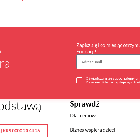
Zapisz się i co miesiąc otrzym
o
Fundacji!
ra
Oświadczam, że zapoznałem/łam 
Dzieciom Siłę i akceptuję jego tre
 podstawą
Sprawdź
Dla mediów
Biznes wspiera dzieci
j KRS 0000 20 44 26