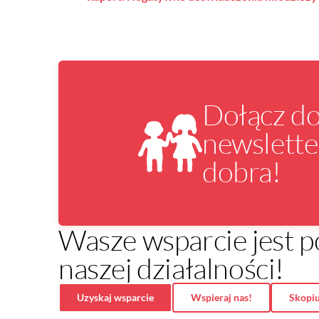
Dołącz d
newslette
dobra!
Wasze wsparcie jest
naszej działalności!
Uzyskaj wsparcie
Wspieraj nas!
Skopiu