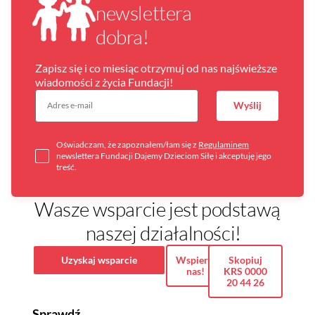
newslettera
dobra!
Zapisz się i co miesiąc otrzymuj od nas najświeższe
wiadomości z życia Fundacji!
Wyślij
Oświadczam, że zapoznałem/łam się z
Regulaminem
newslettera Fundacji Dajemy Dzieciom Siłę i akceptuję jego
treść.
Wasze wsparcie jest podstawą
naszej działalności!
Uzyskaj wsparcie
Wspieraj
Skopiuj
nas!
KRS 0000
20 44 26
Sprawdź