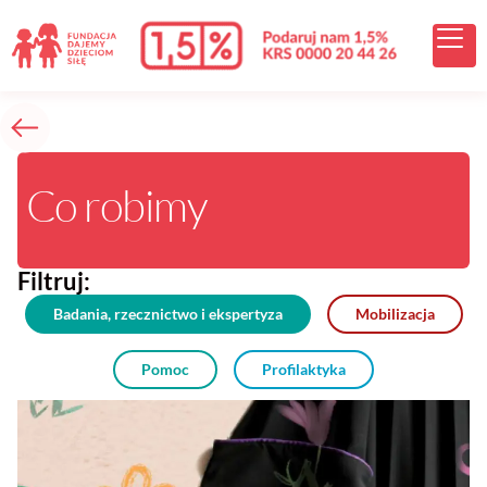
treści
Co robimy
Filtruj:
Badania, rzecznictwo i ekspertyza
Mobilizacja
Pomoc
Profilaktyka