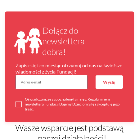
Dołącz do
newslettera
dobra!
Zapisz się i co miesiąc otrzymuj od nas najświeższe
wiadomości z życia Fundacji!
Wyślij
Oświadczam, że zapoznałem/łam się z
Regulaminem
newslettera Fundacji Dajemy Dzieciom Siłę i akceptuję jego
treść.
Wasze wsparcie jest podstawą
naszej działalności!