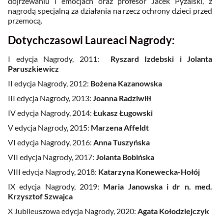
dojrzewaniu i emocjach oraz profesor Jacek Pyżalski, z
nagrodą specjalną za działania na rzecz ochrony dzieci przed
przemocą.
Dotychczasowi Laureaci Nagrody:
I edycja Nagrody, 2011:
Ryszard Izdebski i Jolanta
Paruszkiewicz
II edycja Nagrody, 2012:
Bożena Kazanowska
III edycja Nagrody, 2013:
Joanna Radziwiłł
IV edycja Nagrody, 2014:
Łukasz Ługowski
V edycja Nagrody, 2015:
Marzena Affeldt
VI edycja Nagrody, 2016:
Anna Tuszyńska
VII edycja Nagrody, 2017:
Jolanta Bobińska
VIII edycja Nagrody, 2018:
Katarzyna Konewecka-Hołój
IX edycja Nagrody, 2019:
Maria Janowska i dr n. med.
Krzysztof Szwajca
X Jubileuszowa edycja Nagrody, 2020:
Agata Kołodziejczyk