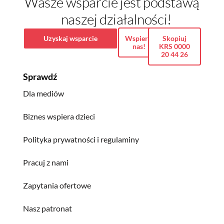
Wasze wsparcie jest podstawą
naszej działalności!
Uzyskaj wsparcie
Wspieraj
Skopiuj
nas!
KRS 0000
20 44 26
Sprawdź
Dla mediów
Biznes wspiera dzieci
Polityka prywatności i regulaminy
Pracuj z nami
Zapytania ofertowe
Nasz patronat