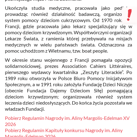
Ukończyła studia medyczne, pracowała jako pediatra
prowadząc również działalność badawczą, organizowała
system pomocy dzieciom cukrzycowym. Od 1970 roku we
Francji, gdzie pracowała jako lekarz specjalizujący się w
pomocy dzieciom krzywdzonym. Współtwórczyni organizacji
Lekarze Świata, z ramienia której przebywała na misjach
medycznych w wielu państwach świata. Odznaczona za
pomoc uchodźcom z Wietnamu, tzw. boat people.
W okresie stanu wojennego z Francji pomagała opozycji
solidarnościowej, prezes Association Cahiers Littéraires,
pierwszego wydawcy kwartalnika „Zeszyty Literackie”. Po
1989 roku otworzyła w Polsce Biuro Pomocy Inicjatywom
Społecznym, a w 1991 roku założyła Fundację Dzieci Niczyje
(obecnie Fundacja Dajemy Dzieciom Siłę) pomagającą
dzieciom krzywdzonym; organizowała również system
leczenia dzieci niedosłyszących. Do końca życia pozostała we
władzach Fundacji.
Pobierz Regulamin Nagrody im. Aliny Margolis-Edelman XV
2026
Pobierz Regulamin Kapituły konkursu Nagrody im. Aliny
Margolis-Edelman 2026