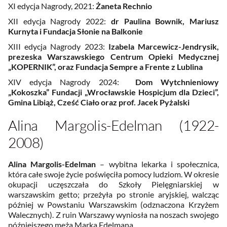
XI edycja Nagrody, 2021:
Żaneta Rechnio
XII edycja Nagrody 2022:
dr Paulina Bownik, Mariusz
Kurnyta i Fundacja Słonie na Balkonie
XIII edycja Nagrody 2023:
Izabela Marcewicz-Jendrysik,
prezeska Warszawskiego Centrum Opieki Medycznej
„KOPERNIK”, oraz Fundacja Sempre a Frente z Lublina
XIV edycja Nagrody 2024:
Dom Wytchnieniowy
„Kokoszka” Fundacji „Wrocławskie Hospicjum dla Dzieci”,
Gmina Libiąż, Cześć Ciało oraz prof. Jacek Pyżalski
Alina Margolis-Edelman (1922-
2008)
Alina Margolis-Edelman
– wybitna lekarka i społecznica,
która całe swoje życie poświęciła pomocy ludziom. W okresie
okupacji uczęszczała do Szkoły Pielęgniarskiej w
warszawskim getto; przeżyła po stronie aryjskiej, walcząc
później w Powstaniu Warszawskim (odznaczona Krzyżem
Walecznych). Z ruin Warszawy wyniosła na noszach swojego
późniejszego męża Marka Edelmana.