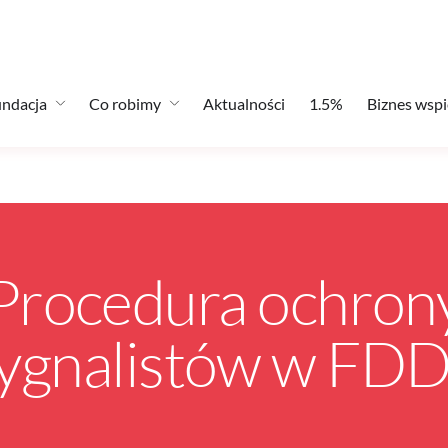
ndacja
Co robimy
Aktualności
1.5%
Biznes wspi
Procedura ochron
ygnalistów w FD