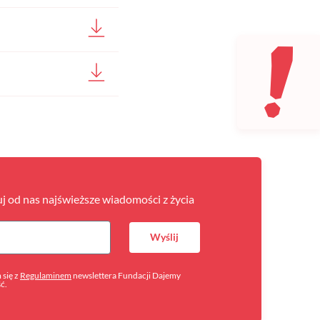
uj od nas najświeższe wiadomości z życia
Wyślij
się z
Regulaminem
newslettera Fundacji Dajemy
ść.