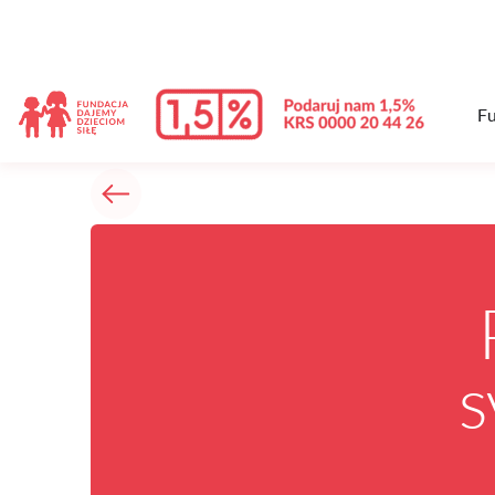
treści
Fu
s