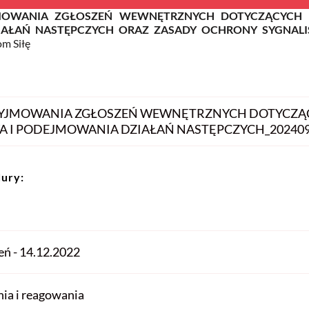
MOWANIA ZGŁOSZEŃ WEWNĘTRZNYCH DOTYCZĄCYCH 
AŁAŃ NASTĘPCZYCH ORAZ ZASADY OCHRONY SYGNAL
om Siłę
YJMOWANIA ZGŁOSZEŃ WEWNĘTRZNYCH DOTYCZĄ
 I PODEJMOWANIA DZIAŁAŃ NASTĘPCZYCH_20240
dury:
ń - 14.12.2022
nia i reagowania