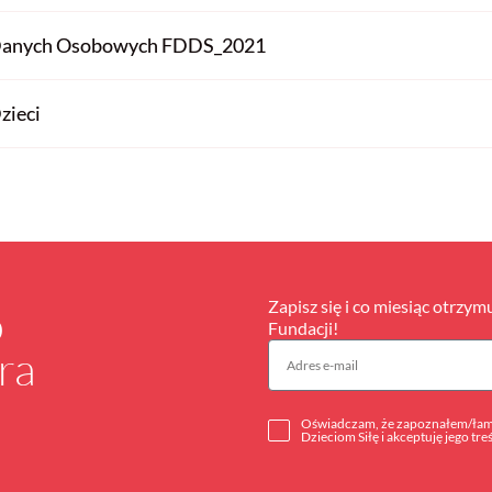
 Danych Osobowych FDDS_2021
zieci
Zapisz się i co miesiąc otrzym
o
Fundacji!
ra
Oświadczam, że zapoznałem/łam 
Dzieciom Siłę i akceptuję jego tre