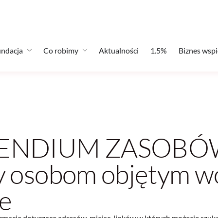
ndacja
Co robimy
Aktualności
1.5%
Biznes wspi
NDIUM ZASOBÓW
 osobom objętym w
ie
rmacje dotyczące adresów, miejsc, linków w których możecie szuka