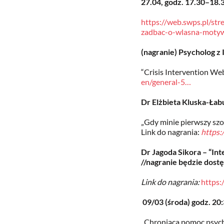
27.04, godz. 17.30–18.
https://web.swps.pl/st
zadbac-o-wlasna-motyw
(nagranie) Psycholog z 
“Crisis Intervention 
en/general-5…
Dr Elżbieta Kluska-Łab
„Gdy minie pierwszy sz
Link do nagrania:
https:
Dr Jagoda Sikora – “In
//nagranie będzie dostę
Link do nagrania:
https
09/03 (środa) godz. 20
„Chroniąca pomoc psych