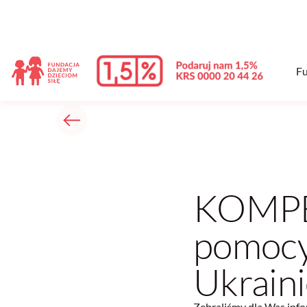
Fu
KOMPE
pomocy
Ukrain
Zebraliśmy dla Was info