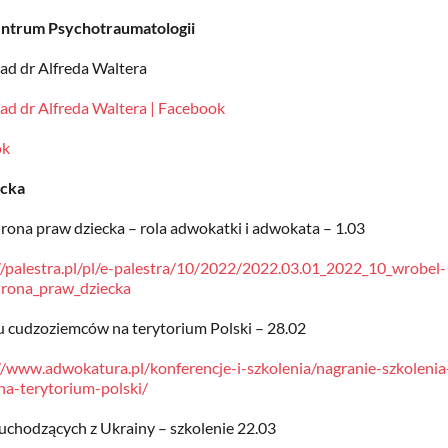
ntrum Psychotraumatologii
d dr Alfreda Waltera
d dr Alfreda Waltera | Facebook
ok
acka
rona praw dziecka – rola adwokatki i adwokata – 1.03
//palestra.pl/pl/e-palestra/10/2022/2022.03.01_2022_10_wrobel-
hrona_praw_dziecka
u cudzoziemców na terytorium Polski – 28.02
//www.adwokatura.pl/konferencje-i-szkolenia/nagranie-szkoleni
a-terytorium-polski/
uchodzących z Ukrainy – szkolenie 22.03