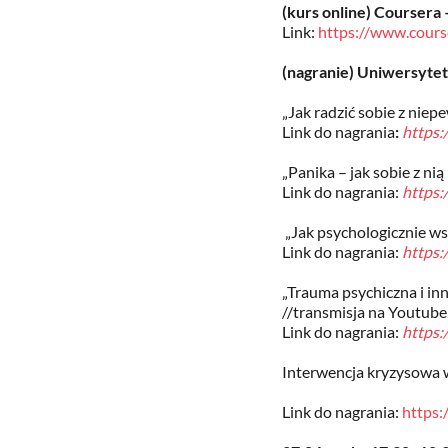
(kurs online) Coursera
Link:
https://www.course
(nagranie) Uniwersyt
„Jak radzić sobie z nie
Link do nagrania
:
https
„Panika – jak sobie z nią
Link do nagrania:
https
„Jak psychologicznie w
Link do nagrania:
https
„Trauma psychiczna i in
//transmisja na Youtub
Link do nagrania:
https:
Interwencja kryzysowa w
Link do nagrania:
https