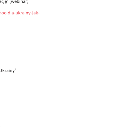
ację” (webinar)
oc-dla-ukrainy-jak-
 Ukrainy”
”