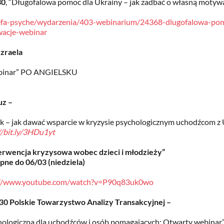
30
, “Długofalowa pomoc dla Ukrainy – jak zadbać o własną motyw
refa-psyche/wydarzenia/403-webinarium/24368-dlugofalowa-pom
acje-webinar
Izraela
Webinar” PO ANGIELSKU
uz –
ok – jak dawać wsparcie w kryzysie psychologicznym uchodźcom z
//bit.ly/3HDu1yt
terwencja kryzysowa wobec dzieci i młodzieży”
pne do 06/03 (niedziela)
://www.youtube.com/watch?v=P90q83uk0wo
:30 Polskie Towarzystwo Analizy Transakcyjnej –
ologiczna dla uchodźców i osób pomagających: Otwarty webinar