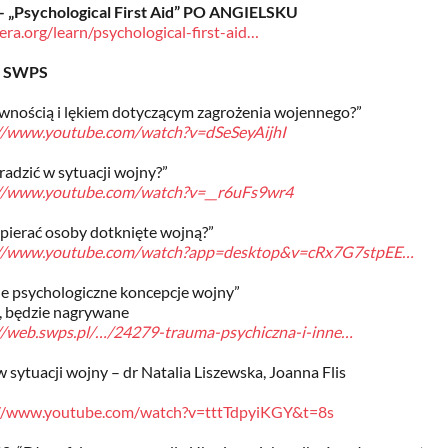
 – „Psychological First Aid” PO ANGIELSKU
ra.org/learn/psychological-first-aid…
et SWPS
pewnością i lękiem dotyczącym zagrożenia wojennego?”
://www.youtube.com/watch?v=dSeSeyAijhI
 radzić w sytuacji wojny?”
://www.youtube.com/watch?v=__r6uFs9wr4
spierać osoby dotknięte wojną?”
://www.youtube.com/watch?app=desktop&v=cRx7G7stpEE…
ne psychologiczne koncepcje wojny”
e, będzie nagrywane
//web.swps.pl/…/24279-trauma-psychiczna-i-inne…
 sytuacji wojny – dr Natalia Liszewska, Joanna Flis
://www.youtube.com/watch?v=tttTdpyiKGY&t=8s