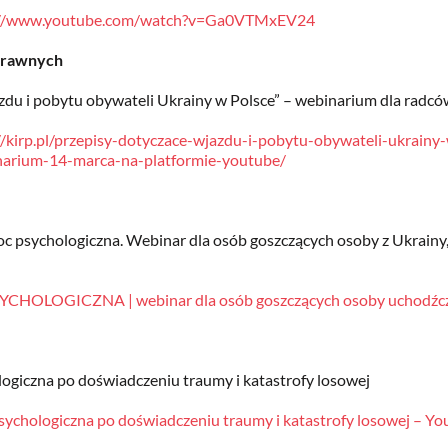
://www.youtube.com/watch?v=Ga0VTMxEV24
Prawnych
zdu i pobytu obywateli Ukrainy w Polsce” – webinarium dla radc
//kirp.pl/przepisy-dotyczace-wjazdu-i-pobytu-obywateli-ukrainy
arium-14-marca-na-platformie-youtube/
 psychologiczna. Webinar dla osób goszczących osoby z Ukrainy, 
OLOGICZNA | webinar dla osób goszczących osoby uchodźcze 
ogiczna po doświadczeniu traumy i katastrofy losowej
sychologiczna po doświadczeniu traumy i katastrofy losowej – Y