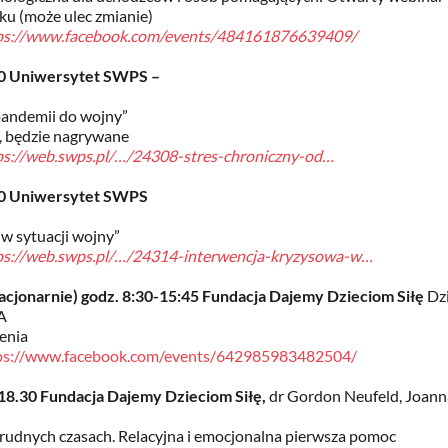
ku (może ulec zmianie)
ps://www.facebook.com/events/484161876639409/
30 Uniwersytet SWPS –
 pandemii do wojny”
e, będzie nagrywane
ps://web.swps.pl/…/24308-stres-chroniczny-od…
:30 Uniwersytet SWPS
 w sytuacji wojny”
ps://web.swps.pl/…/24314-interwencja-kryzysowa-w…
stacjonarnie) godz. 8:30-15:45 Fundacja Dajemy Dzieciom Siłę
Dz
JA
zenia
ps://www.facebook.com/events/642985983482504/
-18.30 Fundacja Dajemy Dzieciom Siłę,
dr Gordon Neufeld, Joann
rudnych czasach. Relacyjna i emocjonalna pierwsza pomoc