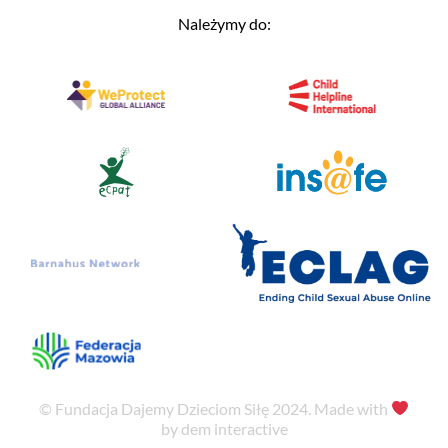
Należymy do:
© Fundacja Dajemy Dzieciom Siłę 2024. Made with
by dem interactive