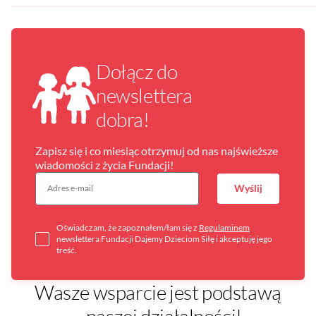
Dołącz do
newslettera
dobra!
Zapisz się i co miesiąc otrzymuj od nas najświeższe
wiadomości z życia Fundacji!
Wyślij
Oświadczam, że zapoznałem/łam się z
Regulaminem
newslettera Fundacji Dajemy Dzieciom Siłę i akceptuję jego
treść.
Wasze wsparcie jest podstawą
naszej działalności!