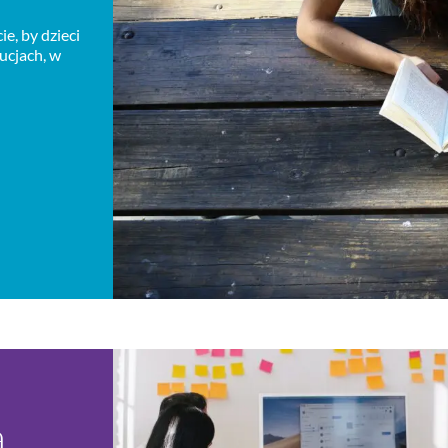
ie, by dzieci
ucjach, w
a