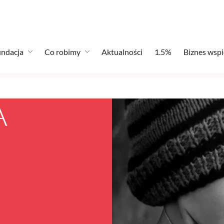
ndacja
Co robimy
Aktualności
1.5%
Biznes wspi
A