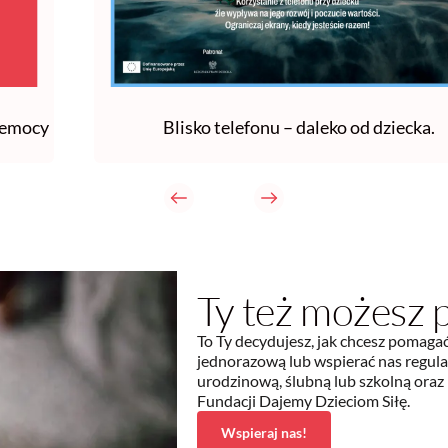
zemocy
Blisko telefonu – daleko od dziecka.
Ty też możesz
To Ty decydujesz, jak chcesz pomaga
jednorazową lub wspierać nas regula
urodzinową, ślubną lub szkolną oraz
Fundacji Dajemy Dzieciom Siłę.
Wspieraj nas!